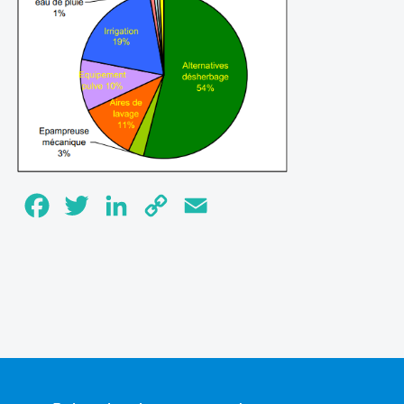
Facebook
Twitter
LinkedIn
Copy
Email
Link