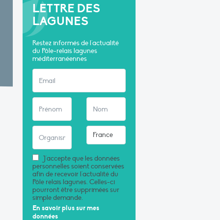
LETTRE DES
LAGUNES
Restez informés de l'actualité
du Pôle-relais lagunes
méditerranéennes
J'accepte que les données
personnelles soient conservées
afin de recevoir l'actualité du
Pôle relais lagunes. Celles-ci
pourront être supprimées sur
simple demande.
En savoir plus sur mes
données