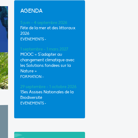
AGENDA
5 juin - 4 septembre 2026
Fête de la mer et des littoraux
2026
EVÈNEMENTS
•
1 septembre - 1 mars 2027
MOOC « S’adapter au
changement climatique avec
les Solutions fondées sur la
Nature »
FORMATION
•
29 septembre - 1 octobre 2026
15es Assises Nationales de la
Biodiversité
EVÈNEMENTS
•