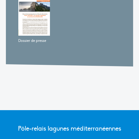
Dossier de presse
Pôle-relais lagunes méditerranéennes