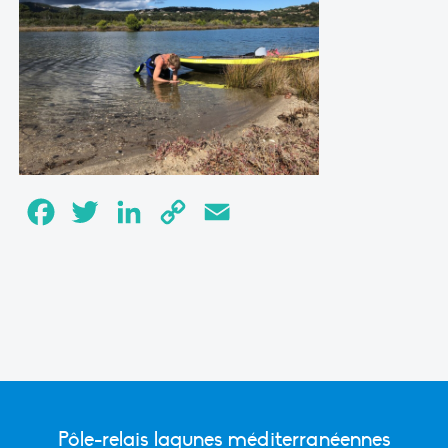
Facebook
Twitter
LinkedIn
Copy
Email
Link
Pôle-relais lagunes méditerranéennes