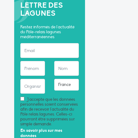
LETTRE DES
LAGUNES
Restez informés de l'actualité
du Pôle-relais lagunes
méditerranéennes
J'accepte que les données
personnelles soient conservées
afin de recevoir l'actualité du
Pôle relais lagunes. Celles-ci
pourront être supprimées sur
simple demande.
En savoir plus sur mes
données