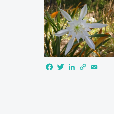
Facebook
Twitter
LinkedIn
Copy
Email
Link