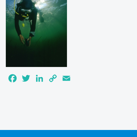
Facebook
Twitter
LinkedIn
Copy
Email
Link