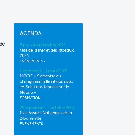
AGENDA
 de
5 juin - 4 septembre 2026
Fête de la mer et des littoraux
2026
EVÈNEMENTS
•
1 septembre - 1 mars 2027
MOOC « S’adapter au
changement climatique avec
les Solutions fondées sur la
Nature »
FORMATION
•
29 septembre - 1 octobre 2026
15es Assises Nationales de la
Biodiversité
EVÈNEMENTS
•