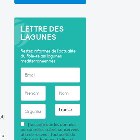
LETTRE DES
LAGUNES
Restez informés de l'actualité
du Pôle-relais lagunes
méditerranéennes
ut
J'accepte que les données
personnelles soient conservées
afin de recevoir l'actualité du
sur
Pôle relais lagunes. Celles-ci