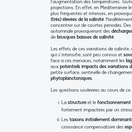
l’augmentation des températures. Toute
projections. En effet, en Méditerranée l
plus fréquentes et intenses, en provoq
(très) élevées de la salinité
. Parallèlemen
concentrer sur de courtes périodes. De
automnale provoqueront des
décharges
de
brusques baisses de salinité
.
Les effets de ces variations de salinit
qui s’intensifie, sont peu connus et
sou
face à ces menaces, notamment les
la
aux
potentiels impacts des variations d
petite surface, sentinelle de changemen
phytoplanctoniques
.
Les questions soulevées au cours de ce t
La
structure
et le
fonctionnement
fortement impactées par un stress 
Les
taxons initialement dominant
croissance compensatoire des
esp