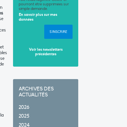
pourront être supprimées sur
en
simple demande.
ns
En savoir plus sur mes
se
données
ces
S'INSCRIRE
et
Voir les newsletters
bles
précédentes
sse
de
ARCHIVES DES
ACTUALITÉS
2026
la
2025
2024