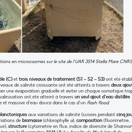
tions en microcosmes sur le site de l’UAR 3514 Stella Mare CNR
ôle (C)
et
trois niveaux de traitement (S1 – S2 – S3)
ont été établ
 niveaux de salinité croissante ont été atteints à travers
deux ajou
imer une évaporation graduelle et éviter un choque osmotique tro
salinisation ont été atteint à travers
un seul ajout d’eau distillée
ine et massive d’eau douce dans le cas d’un
flash flood
.
lanctoniques
aux variations de salinité (suivies pendant
cinq jou
riations de
biomasse
(chlorophylle
a
),
composition
(fluorimétrie,
ue),
structure
(cytométrie en flux, indice de diversité de Shannon