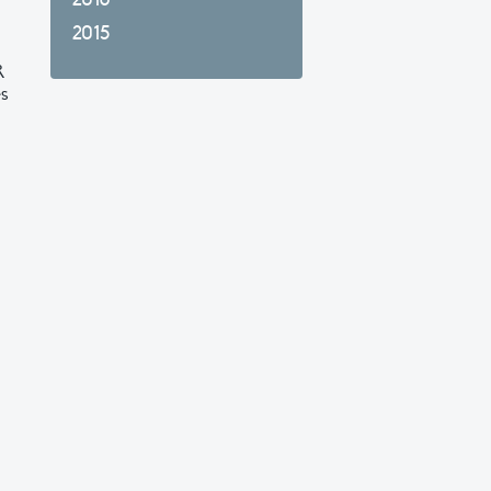
2015
R
es