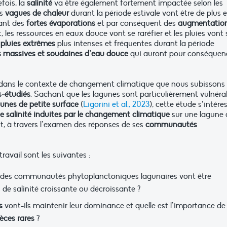
fois, la
salinité
va être également fortement impactée selon les
es
vagues de chaleur
durant la période estivale vont être de plus 
uant des
fortes évaporations
et par conséquent des
augmentatio
t, les ressources en eaux douce vont se raréfier et les pluies vont 
s
pluies extrêmes
plus intenses et fréquentes durant la période
 massives et soudaines d’eau douce
qui auront pour conséquen
é, dans le contexte de changement climatique que nous subissons 
s-étudiés
. Sachant que les lagunes sont particulièrement vulnéra
gunes de petite surface
(
Ligorini et al., 2023
), cette étude s’intére
e salinité induites par le changement climatique
sur une lagune 
t, à travers l’examen des réponses de ses
communautés
ravail sont les suivantes :
des communautés phytoplanctoniques lagunaires vont être
de salinité croissante ou décroissante ?
s
vont-ils maintenir leur dominance et quelle est l’importance de 
èces rares
?