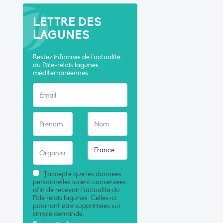
LETTRE DES
LAGUNES
Restez informés de l'actualité
du Pôle-relais lagunes
méditerranéennes
J'accepte que les données
personnelles soient conservées
afin de recevoir l'actualité du
Pôle relais lagunes. Celles-ci
pourront être supprimées sur
simple demande.