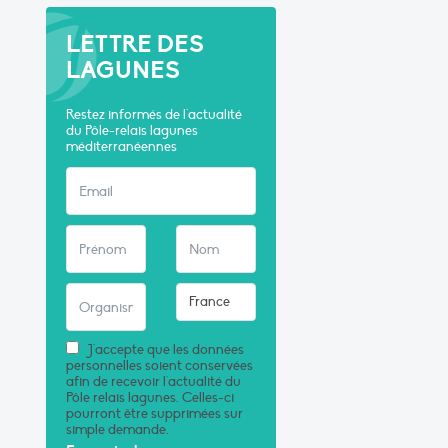
LETTRE DES
LAGUNES
Restez informés de l'actualité
du Pôle-relais lagunes
méditerranéennes
J'accepte que les données
personnelles soient conservées
afin de recevoir l'actualité du
Pôle relais lagunes. Celles-ci
pourront être supprimées sur
simple demande.