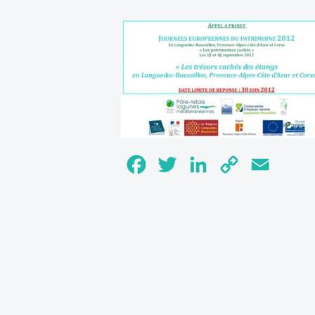
Facebook
Twitter
LinkedIn
Copy
Email
Link