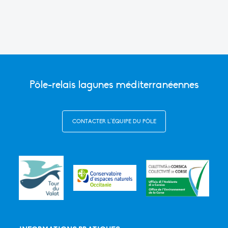
Pôle-relais lagunes méditerranéennes
CONTACTER L’ÉQUIPE DU PÔLE