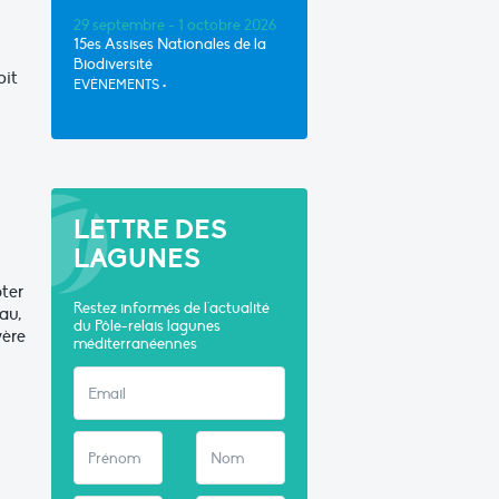
29 septembre - 1 octobre 2026
15es Assises Nationales de la
Biodiversité
oit
EVÈNEMENTS
•
LETTRE DES
LAGUNES
ter
Restez informés de l'actualité
au,
du Pôle-relais lagunes
vère
méditerranéennes