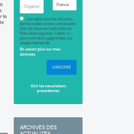
 à
s
r la
J'accepte que les données
té.
personnelles soient conservées
afin de recevoir l'actualité du
Pôle relais lagunes. Celles-ci
pourront être supprimées sur
simple demande.
En savoir plus sur mes
données
S'INSCRIRE
Voir les newsletters
précédentes
ARCHIVES DES
ACTUALITÉS