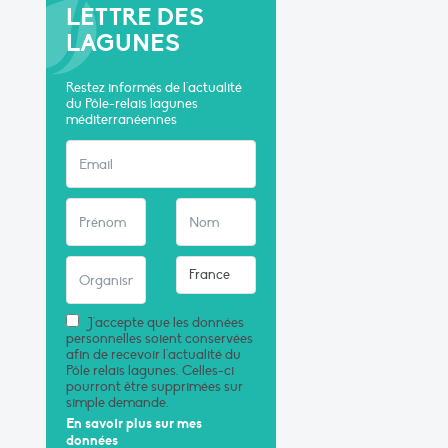
LETTRE DES
LAGUNES
Restez informés de l'actualité
du Pôle-relais lagunes
méditerranéennes
J'accepte que les données
personnelles soient conservées
afin de recevoir l'actualité du
Pôle relais lagunes. Celles-ci
pourront être supprimées sur
simple demande.
En savoir plus sur mes
données