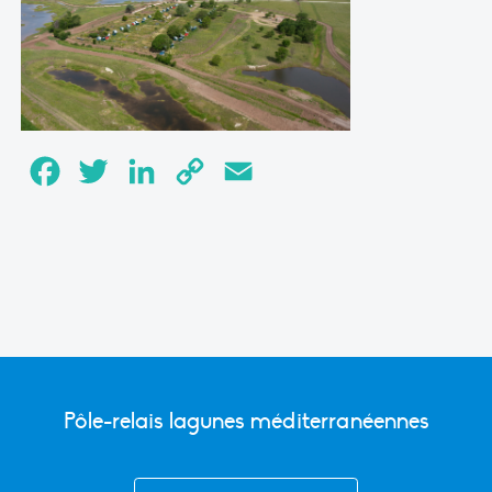
Facebook
Twitter
LinkedIn
Copy
Email
Link
Pôle-relais lagunes méditerranéennes