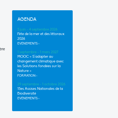
AGENDA
5 juin - 4 septembre 2026
Fête de la mer et des littoraux
2026
EVÈNEMENTS
•
ère
1 septembre - 1 mars 2027
MOOC « S’adapter au
changement climatique avec
les Solutions fondées sur la
Nature »
FORMATION
•
29 septembre - 1 octobre 2026
15es Assises Nationales de la
Biodiversité
EVÈNEMENTS
•