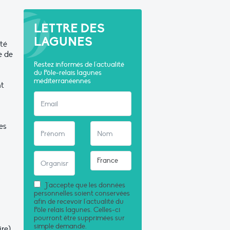
LETTRE DES
LAGUNES
té
e de
Restez informés de l'actualité
du Pôle-relais lagunes
méditerranéennes
nt
es
s
J'accepte que les données
personnelles soient conservées
afin de recevoir l'actualité du
Pôle relais lagunes. Celles-ci
pourront être supprimées sur
simple demande.
ire)