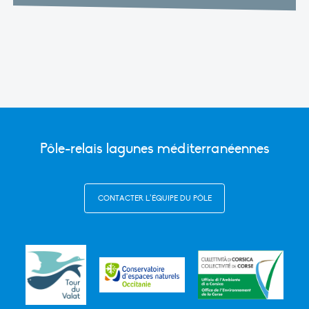
Pôle-relais lagunes méditerranéennes
CONTACTER L’ÉQUIPE DU PÔLE