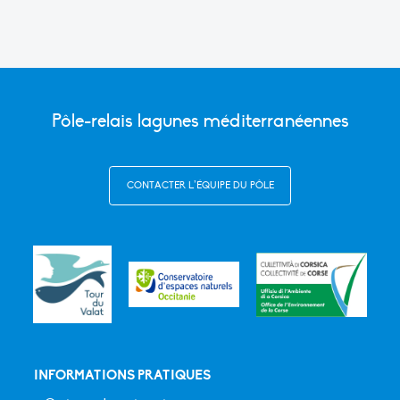
Pôle-relais lagunes méditerranéennes
CONTACTER L’ÉQUIPE DU PÔLE
INFORMATIONS PRATIQUES