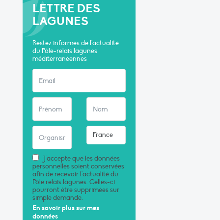
LETTRE DES
LAGUNES
Restez informés de l'actualité
du Pôle-relais lagunes
méditerranéennes
J'accepte que les données
personnelles soient conservées
afin de recevoir l'actualité du
Pôle relais lagunes. Celles-ci
pourront être supprimées sur
simple demande.
En savoir plus sur mes
données