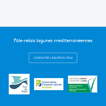
Pôle-relais lagunes méditerranéennes
CONTACTER L’ÉQUIPE DU PÔLE