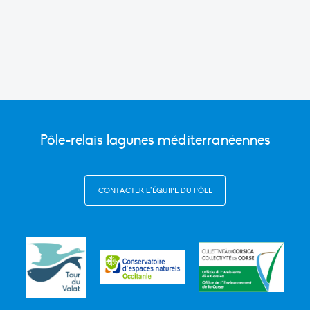
Link
Pôle-relais lagunes méditerranéennes
CONTACTER L’ÉQUIPE DU PÔLE