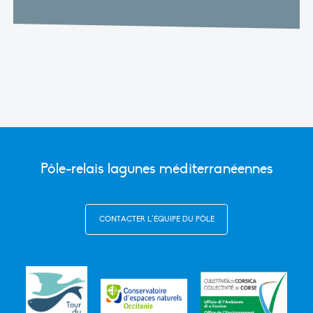
Pôle-relais lagunes méditerranéennes
CONTACTER L’ÉQUIPE DU PÔLE