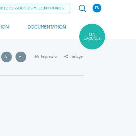
Recherche
FR
E DE RESSOURCES MILIEUX HUMIDES
TION
DOCUMENTATION
LES
LAGUNES
relais lagunes méditerranéennes
ités traditionnelles et sports de nature
Lettre des lagunes
Chantiers nature
Impression
Partager
A-
A+
Police plus petite
Police plus grande