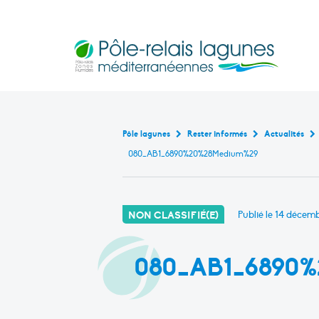
Pôle-relais lagunes médite
Base de données bibliogr
Continuité écologique en marais littoraux m
Rencontres et formati
Outils pédagogiques en lagu
Cartographie interact
État de ces masses d’eau de transiti
Pôle lagunes
Rester informés
Actualités
080_AB1_6890%20%28Medium%29
NON CLASSIFIÉ(E)
Publié le
14 décemb
080_AB1_6890