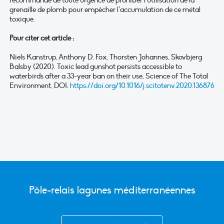
recommandé de toute urgence de prohiber l’utilisation de la
grenaille de plomb pour empêcher l’accumulation de ce métal
toxique.
Pour citer cet article :
Niels Kanstrup, Anthony D. Fox, Thorsten Johannes, Skovbjerg
Balsby (2020). Toxic lead gunshot persists accessible to
waterbirds after a 33-year ban on their use, Science of The Total
Environment, DOI:
https://doi.org/10.1016/j.scitotenv.2020.136876
Pôle-relais lagunes méditerranéennes