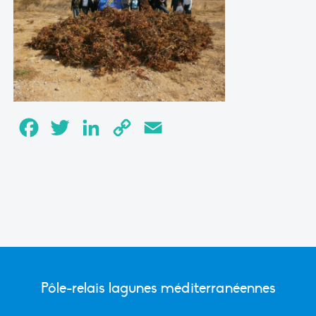
Facebook
Twitter
LinkedIn
Copy
Email
Link
Pôle-relais lagunes méditerranéennes