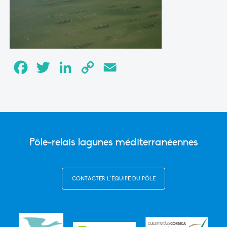
Facebook
Twitter
LinkedIn
Copy
Email
Link
Pôle-relais lagunes méditerranéennes
CONTACTER L’ÉQUIPE DU PÔLE