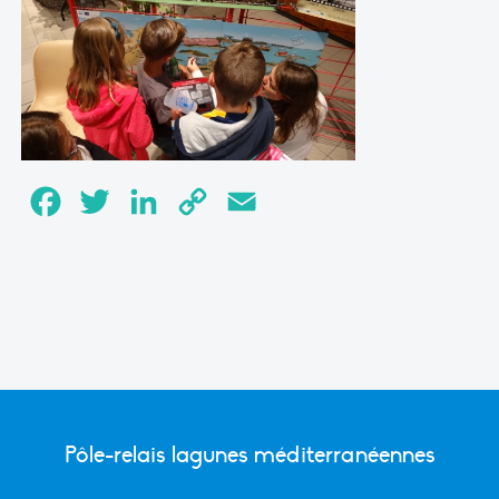
Facebook
Twitter
LinkedIn
Copy
Email
Link
Pôle-relais lagunes méditerranéennes