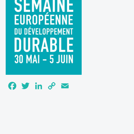
Facebook
Twitter
LinkedIn
Copy
Email
Link