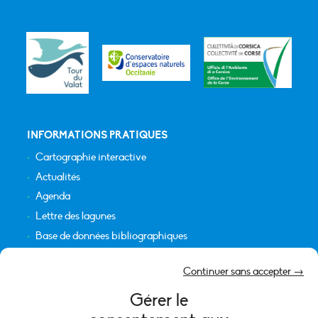
INFORMATIONS PRATIQUES
Cartographie interactive
Actualités
Agenda
Lettre des lagunes
Base de données bibliographiques
INFORMATIONS LÉGALES
Continuer sans accepter →
Plan du site
Gérer le
Crédits