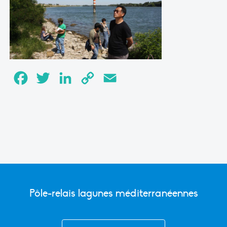
Facebook
Twitter
LinkedIn
Copy
Email
Link
Pôle-relais lagunes méditerranéennes