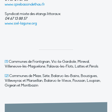
www.cpiebassindethau.fr
Syndicat mixte des étangs littoraux
04 67 13 88 57
www.siel-lagune.org
[1]
Communes de Frontignan, Vic-la-Gardiole, Mireval,
Villeneuve-lès-Maguelone, Palavas-les-Flots, Lattes et Pérols
[2]
Communes de Mèze, Sète, Balaruc-les-Bains, Bouzigues,
Villeveyrac et Marseillan, Balaruc-le-Vieux, Poussan, Loupian,
Gigean et Montbazin