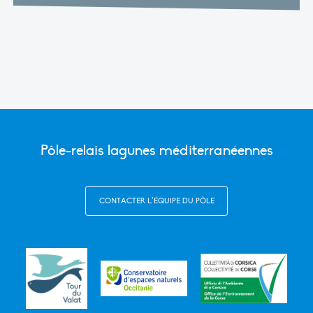
Pôle-relais lagunes méditerranéennes
CONTACTER L’ÉQUIPE DU PÔLE