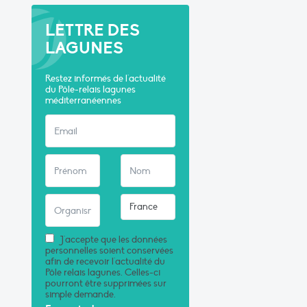
LETTRE DES
LAGUNES
Restez informés de l'actualité
du Pôle-relais lagunes
méditerranéennes
J'accepte que les données
personnelles soient conservées
afin de recevoir l'actualité du
Pôle relais lagunes. Celles-ci
pourront être supprimées sur
simple demande.