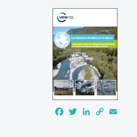
Facebook
Twitter
LinkedIn
Copy
Email
Link