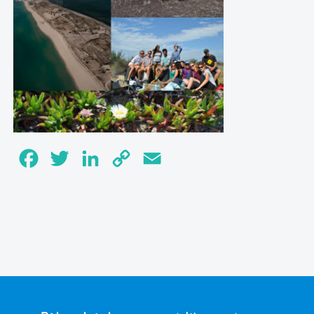
Facebook
Twitter
LinkedIn
Copy
Email
Link