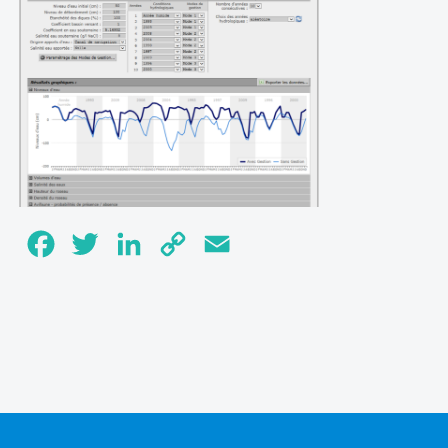
Facebook
Twitter
LinkedIn
Copy
Email
Link