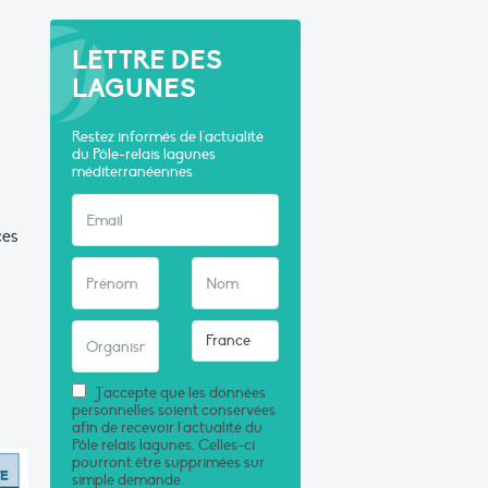
LETTRE DES
LAGUNES
Restez informés de l'actualité
du Pôle-relais lagunes
méditerranéennes
ces
J'accepte que les données
personnelles soient conservées
afin de recevoir l'actualité du
Pôle relais lagunes. Celles-ci
pourront être supprimées sur
simple demande.