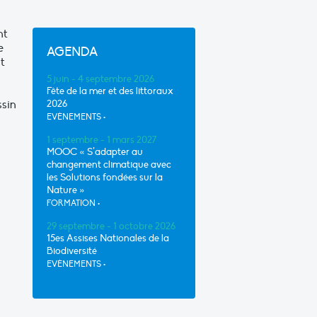
nt
e
AGENDA
nt
«
5 juin - 4 septembre 2026
Fête de la mer et des littoraux
ssin
2026
EVÈNEMENTS
•
1 septembre - 1 mars 2027
u
MOOC « S’adapter au
changement climatique avec
les Solutions fondées sur la
Nature »
FORMATION
•
29 septembre - 1 octobre 2026
15es Assises Nationales de la
Biodiversité
EVÈNEMENTS
•