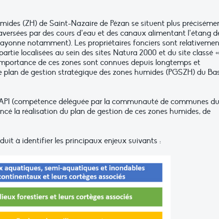
umides (ZH) de Saint-Nazaire de Pézan se situent plus préciséme
traversées par des cours d’eau et des canaux alimentant l’étang d
la Bayonne notamment). Les propriétaires fonciers sont relativeme
tie localisées au sein des sites Natura 2000 et du site classé 
l’importance de ces zones sont connues depuis longtemps et
e plan de gestion stratégique des zones humides (PGSZH) du Ba
API (compétence déléguée par la communauté de communes d
ncé la réalisation du plan de gestion de ces zones humides, de
duit à identifier les principaux enjeux suivants :