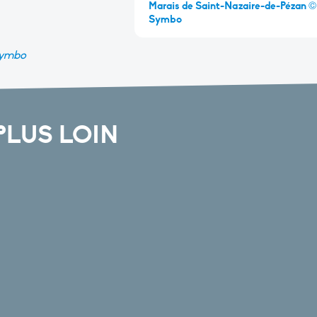
Marais de Saint-Nazaire-de-Pézan ©
Symbo
 Symbo
PLUS LOIN