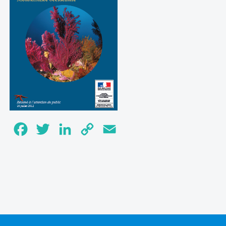
Facebook
Twitter
LinkedIn
Copy
Email
Link