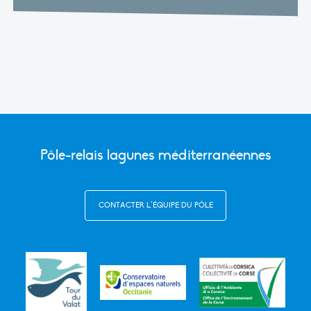
Pôle-relais lagunes méditerranéennes
CONTACTER L’ÉQUIPE DU PÔLE