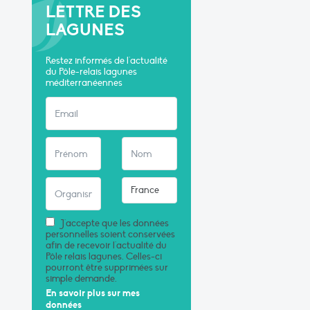
LETTRE DES
LAGUNES
Restez informés de l'actualité
du Pôle-relais lagunes
méditerranéennes
J'accepte que les données
personnelles soient conservées
afin de recevoir l'actualité du
Pôle relais lagunes. Celles-ci
pourront être supprimées sur
simple demande.
En savoir plus sur mes
données