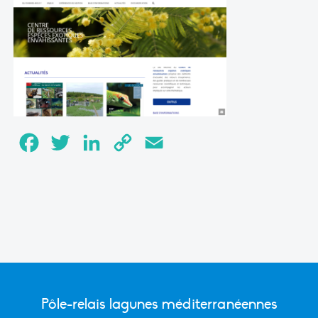
Facebook
Twitter
LinkedIn
Copy
Email
Link
Pôle-relais lagunes méditerranéennes