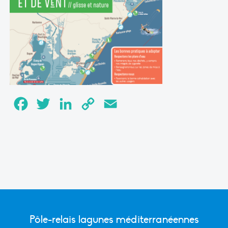
Facebook
Twitter
LinkedIn
Copy
Email
Link
Pôle-relais lagunes méditerranéennes