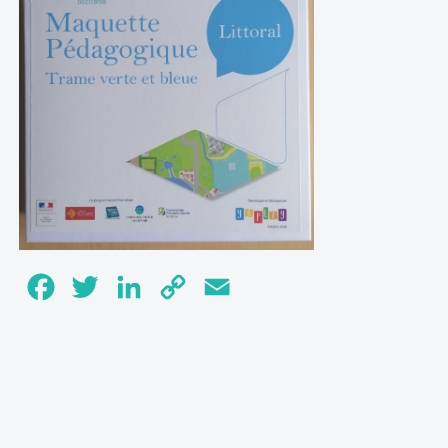
Facebook
Twitter
LinkedIn
Copy
Email
Link