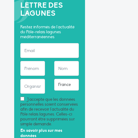
LETTRE DES
LAGUNES
Restez informés de l'actualité
du Pôle-relais lagunes
méditerranéennes
J'accepte que les données
personnelles soient conservées
afin de recevoir l'actualité du
Pôle relais lagunes. Celles-ci
pourront être supprimées sur
simple demande.
En savoir plus sur mes
données