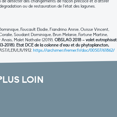
i de détecter des changements de façon précoce et d’attirer
dégradation ou de restauration de l’état des lagunes.
Dominique, Foucault Elodie, Fiandrino Annie, Ouisse Vincent,
Coralie, Soudant Dominique, Brun Melanie, Fortune Martine,
r Anais, Malet Nathalie (2019).
OBSLAG 2018 – volet eutrophisat
3-2018). Etat DCE de la colonne d’eau et du phytoplancton,
 RST/LER/LR/19.12.
https://archimer.ifremer.fr/doc/00507/61862/
PLUS LOIN