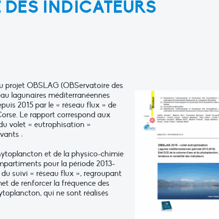
É DES INDICATEURS
 du projet OBSLAG (OBServatoire des
eau lagunaires méditerranéennes
epuis 2015 par le « réseau flux » de
Corse. Le rapport correspond aux
du volet « eutrophisation »
vants :
 phytoplancton et de la physico-chimie
ompartiments pour la période 2013-
 du suivi « réseau flux », regroupant
met de renforcer la fréquence des
ytoplancton, qui ne sont réalisés