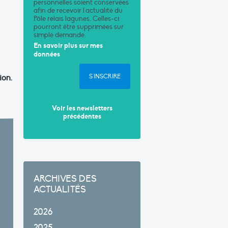
personnelles soient conservées
afin de recevoir l'actualité du
Pôle relais lagunes. Celles-ci
pourront être supprimées sur
simple demande.
En savoir plus sur mes
données
ion.
S'INSCRIRE
Voir les newsletters
précédentes
ARCHIVES DES
ACTUALITÉS
2026
2025