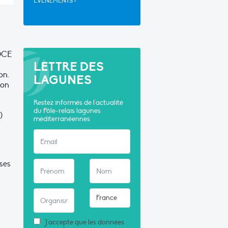
EVÈNEMENTS
•
 DCE
LETTRE DES
on.
LAGUNES
ton
Restez informés de l'actualité
du Pôle-relais lagunes
)
méditerranéennes
ses
J'accepte que les données