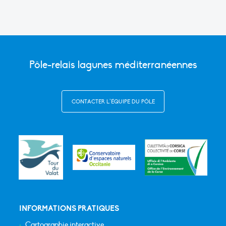
Pôle-relais lagunes méditerranéennes
CONTACTER L’ÉQUIPE DU PÔLE
INFORMATIONS PRATIQUES
Cartographie interactive