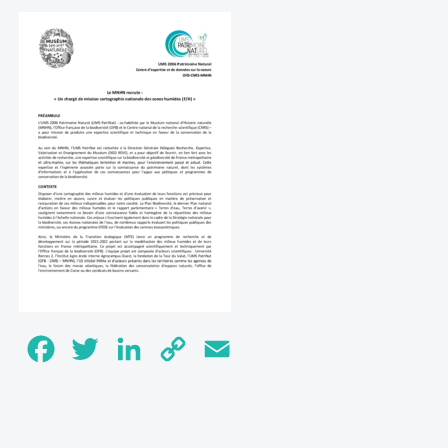
Facebook
Twitter
LinkedIn
Copy
Email
Link