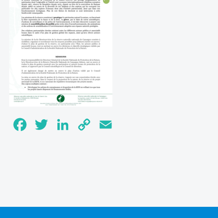
Facebook
Twitter
LinkedIn
Copy
Email
Link