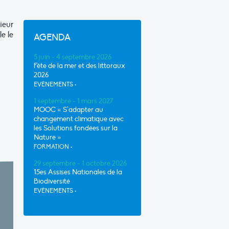
ieur
e le
AGENDA
5 juin - 4 septembre 2026
Fête de la mer et des littoraux
2026
EVÈNEMENTS
•
1 septembre - 1 mars 2027
MOOC « S’adapter au
changement climatique avec
les Solutions fondées sur la
Nature »
FORMATION
•
29 septembre - 1 octobre 2026
15es Assises Nationales de la
Biodiversité
EVÈNEMENTS
•