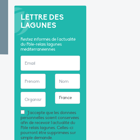
LETTRE DES
LAGUNES
Restez informés de l'actualité
du Pôle-relais lagunes
méditerranéennes
J'accepte que les données
personnelles soient conservées
afin de recevoir l'actualité du
Pôle relais lagunes. Celles-ci
pourront être supprimées sur
simple demande.