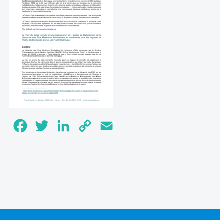
Facebook
Twitter
LinkedIn
Copy
Email
Link