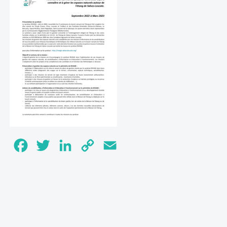
Facebook
Twitter
LinkedIn
Copy
Email
Link