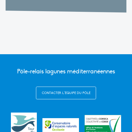
Pôle-relais lagunes méditerranéennes
CONTACTER L’ÉQUIPE DU PÔLE