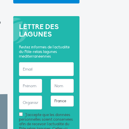
u
LETTRE DES
LAGUNES
Restez informés de l'actualité
du Pôle-relais lagunes
méditerranéennes
J'accepte que les données
personnelles soient conservées
afin de recevoir l'actualité du
Pôle relais lagunes. Celles-ci