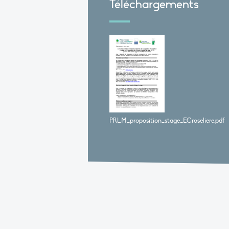
Téléchargements
PRLM_proposition_stage_ECroseliere.pdf