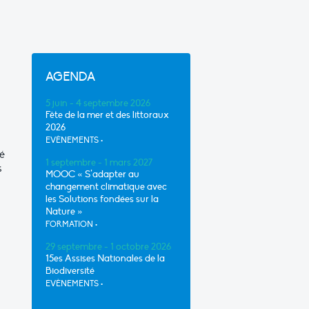
AGENDA
5 juin - 4 septembre 2026
Fête de la mer et des littoraux
2026
EVÈNEMENTS
•
té
1 septembre - 1 mars 2027
s
MOOC « S’adapter au
changement climatique avec
les Solutions fondées sur la
Nature »
FORMATION
•
29 septembre - 1 octobre 2026
15es Assises Nationales de la
Biodiversité
EVÈNEMENTS
•