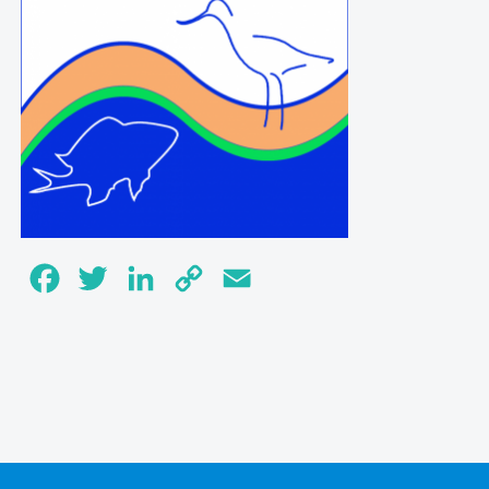
Facebook
Twitter
LinkedIn
Copy
Email
Link