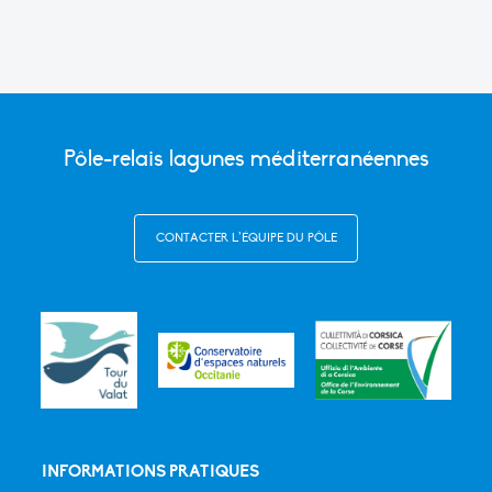
Pôle-relais lagunes méditerranéennes
CONTACTER L’ÉQUIPE DU PÔLE
INFORMATIONS PRATIQUES